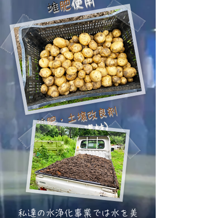
使用
堆肥
​
堆肥・土壌改良剤
​
（微生物資材）
私達の水浄化事業では水を美