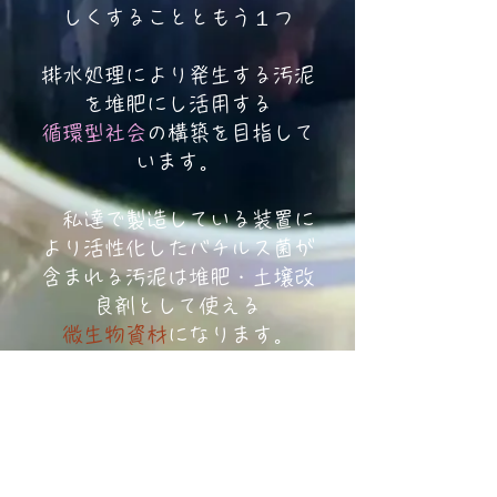
しくすることともう１つ
排水処理により発生する汚泥
を堆肥にし活用する
循環型社会
の
構築を目指して
います。
私達で製造している装置に
より活性化したバチルス菌が
含まれる汚泥は堆肥
・土壌改
良剤として使える
微生物資材
になります。
現在奈良県にある製麺工場
にこの装置を配置し、
発生した微生物資材を農業公
園にて散布。