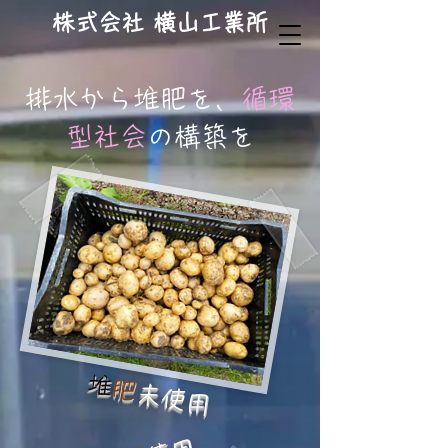
​株式会社 横山工業所
排水から堆肥を、
循環
型社会
の構築を
​
堆肥
未使用